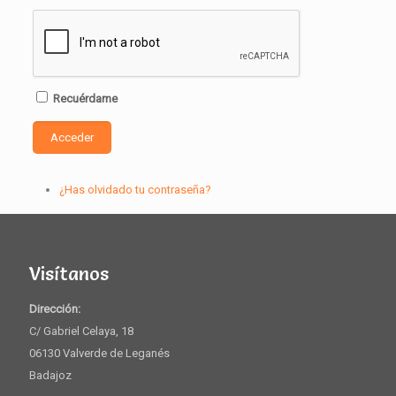
Recuérdame
Acceder
¿Has olvidado tu contraseña?
Visítanos
Dirección:
C/ Gabriel Celaya, 18
06130 Valverde de Leganés
Badajoz